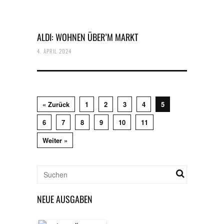
ALDI: WOHNEN ÜBER’M MARKT
4. APRIL 2024
« Zurück
1
2
3
4
5
6
7
8
9
10
11
Weiter »
NEUE AUSGABEN