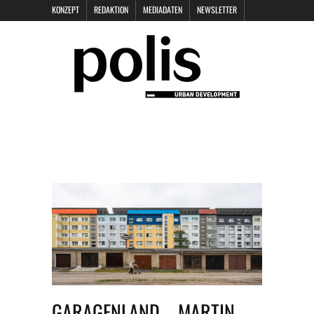
KONZEPT
REDAKTION
MEDIADATEN
NEWSLETTER
POLIS KEYNOTES
KONTAKT
DATENSCHUTZ
IMPRESSUM
GARAGENLAND – MARTIN