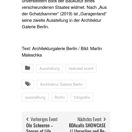
unverstelltem Blick der Baukultur eines
verschwundenen Staates widmet. Nach „Aus
der Schatzkammer“ (2019) ist „Garagenland“
seine zweite Ausstellung in der Architektur
Galerie Berlin.
Text: Architekturgalerie Berlin / Bild: Martin
Maleschka
Ausstellung
featured event
Architektur Galerie Berlin
ausstelllung
Berlin
fotografie
Vorheriges Event
Nächstes Event
Ole Scheeren –
BDAcalls SHOWCASE
Spaces of Life
// Upcycling und Re-