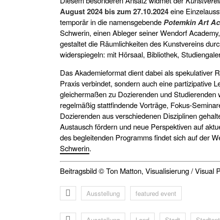
Diesem besonderen Ansatz widmet der
Kunstverei
August 2024 bis zum 27.10.2024
eine Einzelausst
temporär in die namensgebende
Potemkin Art A
Schwerin, einen Ableger seiner Wendorf Academy,
gestaltet die Räumlichkeiten des Kunstvereins dur
widerspiegeln: mit Hörsaal, Bibliothek, Studiengal
Das Akademieformat dient dabei als spekulativer 
Praxis verbindet, sondern auch eine partizipative 
gleichermaßen zu Dozierenden und Studierenden we
regelmäßig stattfindende Vorträge, Fokus-Seminar
Dozierenden aus verschiedenen Disziplinen gehalte
Austausch fördern und neue Perspektiven auf aktuel
des begleitenden Programms findet sich auf der W
Schwerin
.
Beitragsbild © Ton Matton, Visualisierung / Visua
Ausstellung
featured event
Ausstellung
Land
Stadt
Stadten