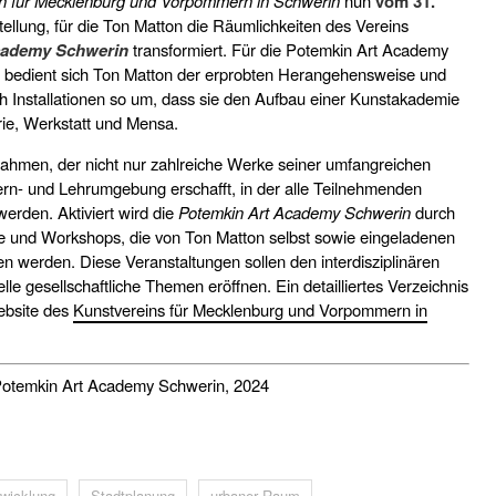
n für Mecklenburg und Vorpommern in Schwerin
nun
vom 31.
ellung, für die Ton Matton die Räumlichkeiten des Vereins
cademy Schwerin
transformiert. Für die Potemkin Art Academy
 bedient sich Ton Matton der erprobten Herangehensweise und
ch Installationen so um, dass sie den Aufbau einer Kunstakademie
erie, Werkstatt und Mensa.
Rahmen, der nicht nur zahlreiche Werke seiner umfangreichen
Lern- und Lehrumgebung erschafft, in der alle Teilnehmenden
rden. Aktiviert wird die
Potemkin Art Academy Schwerin
durch
e und Workshops, die von Ton Matton selbst sowie eingeladenen
n werden. Diese Veranstaltungen sollen den interdisziplinären
le gesellschaftliche Themen eröffnen. Ein detailliertes Verzeichnis
ebsite des
Kunstvereins für Mecklenburg und Vorpommern in
l Potemkin Art Academy Schwerin, 2024
twicklung
Stadtplanung
urbaner Raum