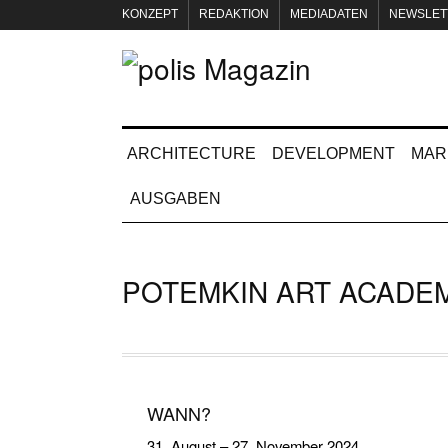
KONZEPT
REDAKTION
MEDIADATEN
NEWSLET
IMPRESSUM
ARCHITECTURE
DEVELOPMENT
MAR
AUSGABEN
POTEMKIN ART ACADE
WANN?
31. August
–
27. November 2024