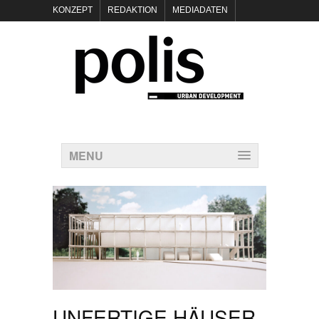
KONZEPT
REDAKTION
MEDIADATEN
NEWSLETTER
POLIS KEYNOTES
KONTAKT
DATENSCHUTZ
IMPRESSUM
MENU
UNFERTIGE HÄUSER