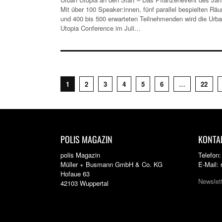
Mit über 100 Speaker:innen, fünf parallel bespielten Rä
und 400 bis 500 erwarteten Teilnehmenden wird die Urb
Utopia Conference im Juli…
1
2
3
4
5
6
…
22
POLIS MAGAZIN
KONTA
polis Magazin
Telefon
Müller + Busmann GmbH & Co. KG
E-Mail:
Hofaue 63
Newslet
42103 Wuppertal