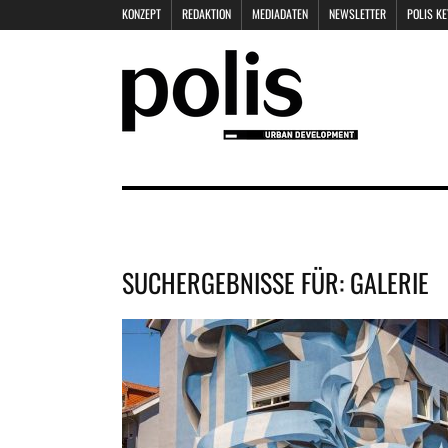
KONZEPT
REDAKTION
MEDIADATEN
NEWSLETTER
POLIS K
SUCHERGEBNISSE FÜR:
GALERIE