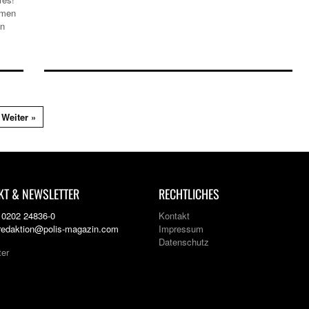
umen
an
Weiter »
KT & NEWSLETTER
RECHTLICHES
: 0202 24836-0
Kontakt
 redaktion@polis-magazin.com
Impressum
Datenschutz
ter