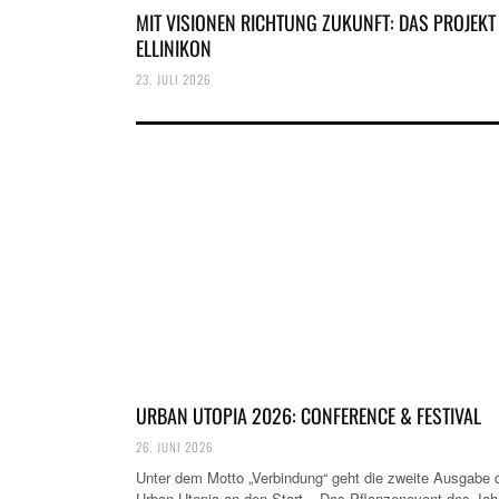
MIT VISIONEN RICHTUNG ZUKUNFT: DAS PROJEKT
ELLINIKON
23. JULI 2026
URBAN UTOPIA 2026: CONFERENCE & FESTIVAL
26. JUNI 2026
Unter dem Motto „Verbindung“ geht die zweite Ausgabe 
Urban Utopia an den Start – Das Pflanzenevent des Jah