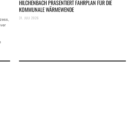
HILCHENBACH PRÄSENTIERT FAHRPLAN FÜR DIE
KOMMUNALE WÄRMEWENDE
31. JULI 2026
ozess,
iver
n