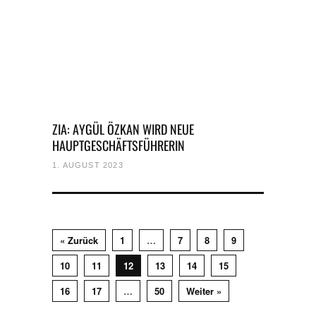
ZIA: AYGÜL ÖZKAN WIRD NEUE
HAUPTGESCHÄFTSFÜHRERIN
1. AUGUST 2023
« Zurück
1
…
7
8
9
10
11
12
13
14
15
16
17
…
50
Weiter »