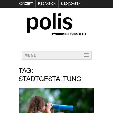
KONZEPT
REDAKTION
MEDIADATEN
NEWSLETTER
POLIS KEYNOTES
KONTAKT
DATENSCHUTZ
IMPRESSUM
MENU
TAG:
STADTGESTALTUNG