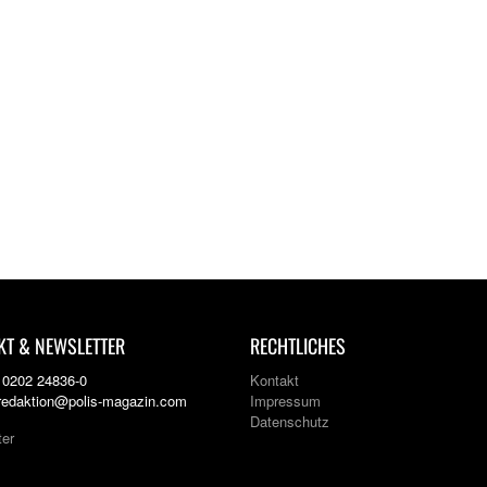
KT & NEWSLETTER
RECHTLICHES
: 0202 24836-0
Kontakt
 redaktion@polis-magazin.com
Impressum
Datenschutz
ter