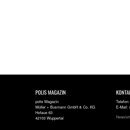
POLIS MAGAZIN
KONTA
polis Magazin
Telefon
Müller + Busmann GmbH & Co. KG
E-Mail:
Hofaue 63
Newslet
42103 Wuppertal