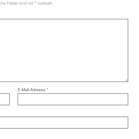
iche Felder sind mit
*
markiert
E-Mail-Adresse
*