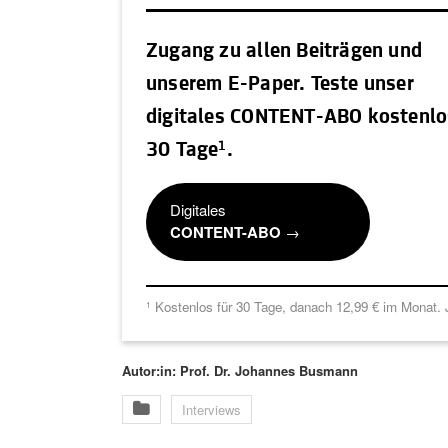
Zugang zu allen Beiträgen und
unserem E-Paper. Teste unser
digitales CONTENT-ABO kostenlo
1
30 Tage
.
Digitales
CONTENT-ABO
→
Kostenlos für 30 Tage, danach 12,99 € im Monat. J
1
Autor:in: Prof. Dr. Johannes Busmann
Interviews