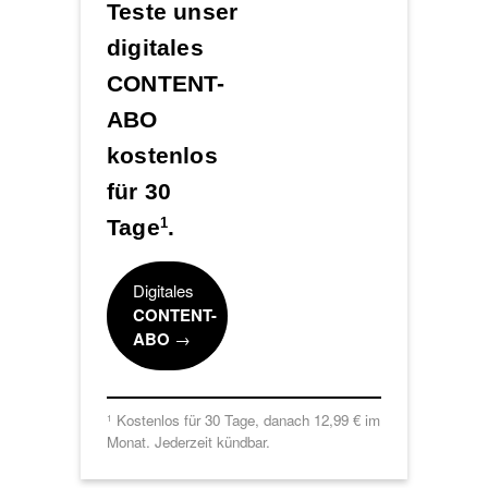
Teste unser
digitales
CONTENT-
ABO
kostenlos
für 30
Tage
.
1
Digitales
CONTENT-
ABO
→
Kostenlos für 30 Tage, danach 12,99 € im
1
Monat. Jederzeit kündbar.