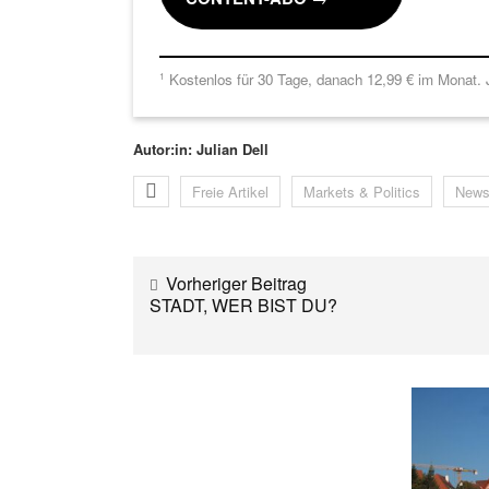
Kostenlos für 30 Tage, danach 12,99 € im Monat. J
1
Autor:in: Julian Dell
Freie Artikel
Markets & Politics
New
Vorheriger Beitrag
STADT, WER BIST DU?