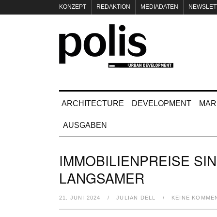
KONZEPT
REDAKTION
MEDIADATEN
NEWSLET
IMPRESSUM
ARCHITECTURE
DEVELOPMENT
MAR
AUSGABEN
IMMOBILIENPREISE SI
LANGSAMER
21. JUNI 2024
/
JULIAN DELL
/
KEINE KOMME