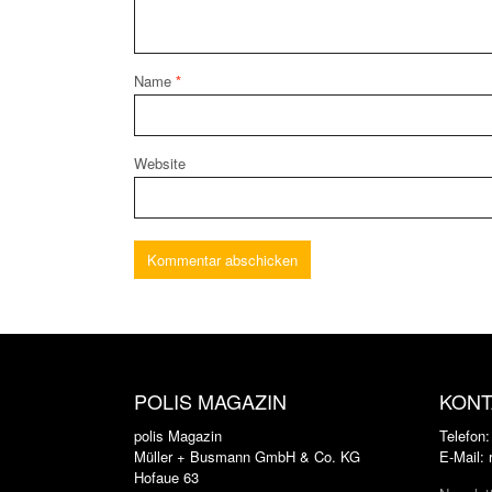
Name
*
Website
POLIS MAGAZIN
KONT
polis Magazin
Telefon
Müller + Busmann GmbH & Co. KG
E-Mail:
Hofaue 63