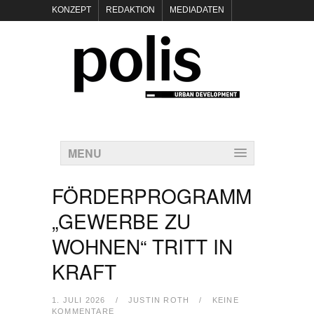
KONZEPT
REDAKTION
MEDIADATEN
NEWSLETTER
POLIS KEYNOTES
KONTAKT
DATENSCHUTZ
IMPRESSUM
MENU
FÖRDERPROGRAMM
„GEWERBE ZU
WOHNEN“ TRITT IN
KRAFT
1. JULI 2026
/
JUSTIN ROTH
/
KEINE
KOMMENTARE