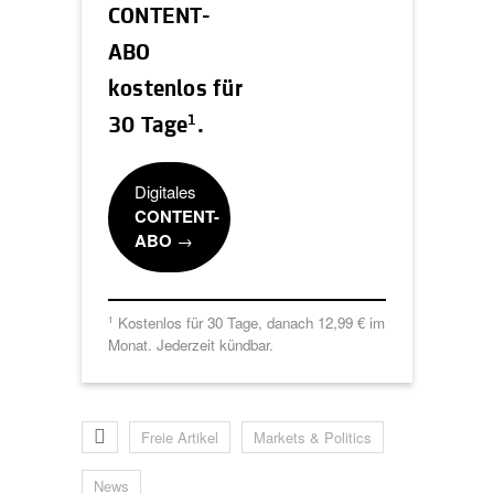
CONTENT-
ABO
kostenlos für
1
30 Tage
.
Digitales
CONTENT-
ABO
→
Kostenlos für 30 Tage, danach 12,99 € im
1
Monat. Jederzeit kündbar.
Freie Artikel
Markets & Politics
News