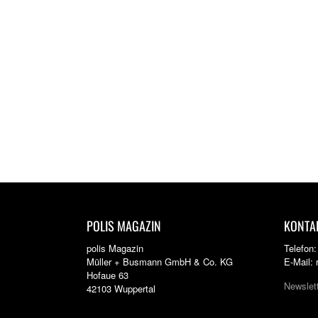
POLIS MAGAZIN
KONTA
polis Magazin
Telefon
Müller + Busmann GmbH & Co. KG
E-Mail:
Hofaue 63
Newslet
42103 Wuppertal