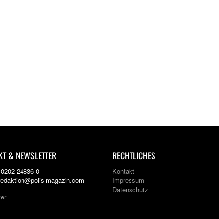
KT & NEWSLETTER
RECHTLICHES
: 0202 24836-0
Kontakt
 redaktion@polis-magazin.com
Impressum
Datenschutz
ter