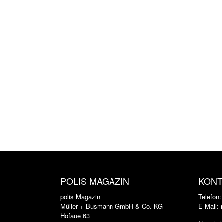
POLIS MAGAZIN
KONT
polis Magazin
Telefon
Müller + Busmann GmbH & Co. KG
E-Mail:
Hofaue 63