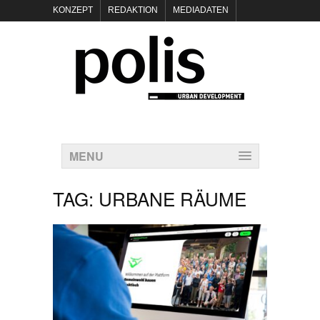
KONZEPT
REDAKTION
MEDIADATEN
NEWSLETTER
POLIS KEYNOTES
KONTAKT
DATENSCHUTZ
IMPRESSUM
MENU
TAG:
URBANE RÄUME