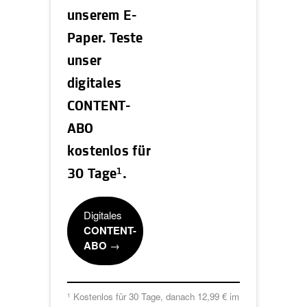
unserem E-
Paper. Teste
unser
digitales
CONTENT-
ABO
kostenlos für
1
30 Tage
.
Digitales
CONTENT-
ABO
→
Kostenlos für 30 Tage, danach 12,99 € im
1