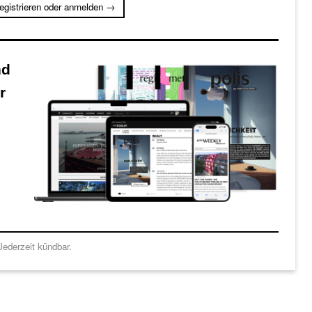
registrieren oder anmelden →
nd
r
ederzeit kündbar.