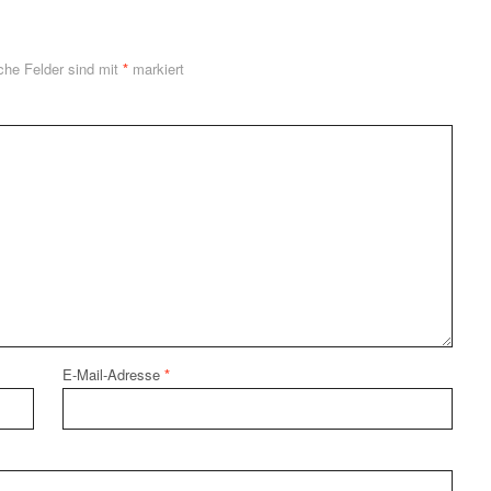
iche Felder sind mit
*
markiert
E-Mail-Adresse
*