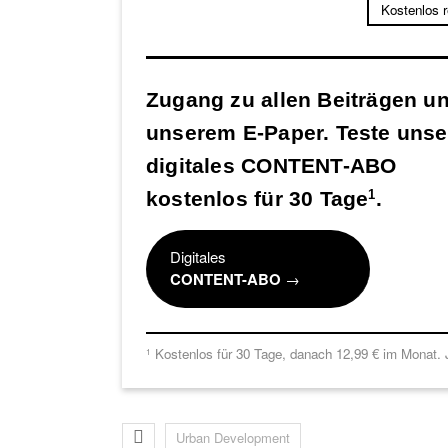
Kostenlos 
Zugang zu allen Beiträgen u
unserem E-Paper. Teste unse
digitales CONTENT-ABO
kostenlos für 30 Tage
.
1
Digitales
CONTENT-ABO
→
Kostenlos für 30 Tage, danach 12,99 € im Monat. J
1
Urban Development