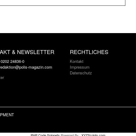
AKT & NEWSLETTER
RECHTLICHES
: 0202 24836-0
Kontakt
 redaktion@polis-magazin.com
Impressum
Datenschutz
ter
LOPMENT
PHP Code Snippets
Powered By :
XYZScripts.com