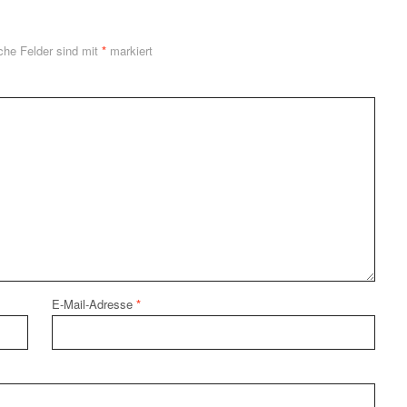
iche Felder sind mit
*
markiert
E-Mail-Adresse
*