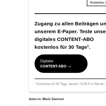
Kostenlos 
Zugang zu allen Beiträgen u
unserem E-Paper. Teste unse
digitales CONTENT-ABO
kostenlos für 30 Tage
.
1
Digitales
CONTENT-ABO
→
Kostenlos für 30 Tage, danach 12,99 € im Monat. J
1
Autor:in: Marie Sammet