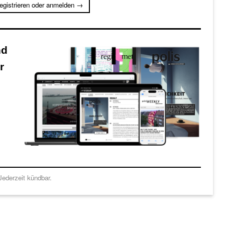
registrieren oder anmelden →
nd
r
ederzeit kündbar.