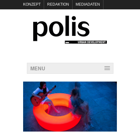
KONZEPT
REDAKTION
MEDIADATEN
NEWSLETTER
POLIS KEYNOTES
KONTAKT
DATENSCHUTZ
IMPRESSUM
MENU