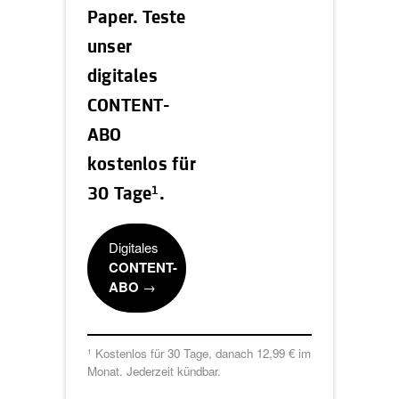
Paper. Teste
unser
digitales
CONTENT-
ABO
kostenlos für
1
30 Tage
.
Digitales
CONTENT-
ABO
→
Kostenlos für 30 Tage, danach 12,99 € im
1
Monat. Jederzeit kündbar.