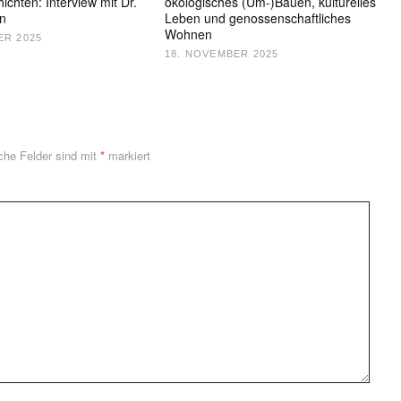
chten: Interview mit Dr.
ökologisches (Um-)Bauen, kulturelles
in
Leben und genossenschaftliches
Wohnen
ER 2025
18. NOVEMBER 2025
iche Felder sind mit
*
markiert