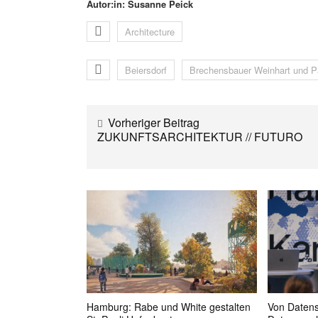
Autor:in: Susanne Peick
Architecture
Beiersdorf
Brechensbauer Weinhart und P
Vorheriger Beitrag
ZUKUNFTSARCHITEKTUR // FUTURO
Hamburg: Rabe und White gestalten
Von Datens