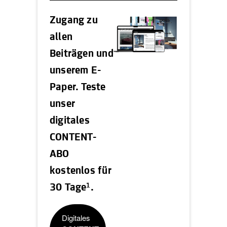
Zugang zu
allen
Beiträgen und
unserem E-
Paper. Teste
unser
digitales
CONTENT-
ABO
kostenlos für
1
30 Tage
.
Digitales