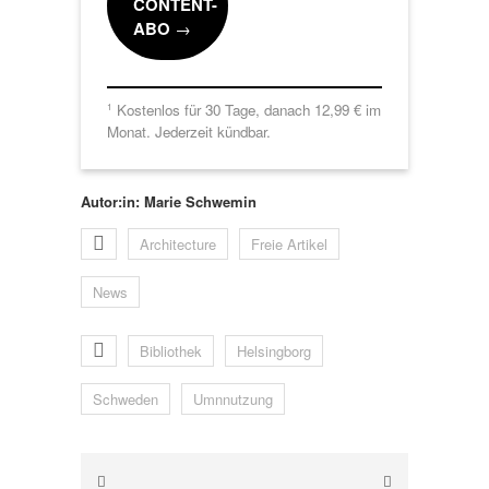
CONTENT-
ABO
→
Kostenlos für 30 Tage, danach 12,99 € im
1
Monat. Jederzeit kündbar.
Autor:in: Marie Schwemin
Architecture
Freie Artikel
News
Bibliothek
Helsingborg
Schweden
Umnnutzung