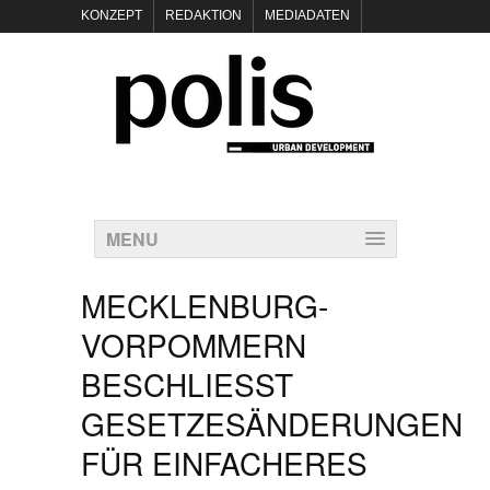
KONZEPT
REDAKTION
MEDIADATEN
NEWSLETTER
POLIS KEYNOTES
KONTAKT
DATENSCHUTZ
IMPRESSUM
MENU
MECKLENBURG-
VORPOMMERN
BESCHLIESST G
ESETZESÄNDERUNGEN F
ÜR EINFACHERES B