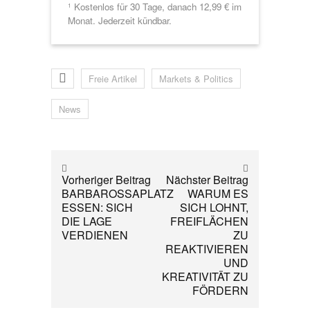
Kostenlos für 30 Tage, danach 12,99 € im
1
Monat. Jederzeit kündbar.
Freie Artikel
Markets & Politics
News
Vorheriger Beitrag
Nächster Beitrag
BARBAROSSAPLATZ
WARUM ES
ESSEN: SICH
SICH LOHNT,
DIE LAGE
FREIFLÄCHEN
VERDIENEN
ZU
REAKTIVIEREN
UND
KREATIVITÄT ZU
FÖRDERN