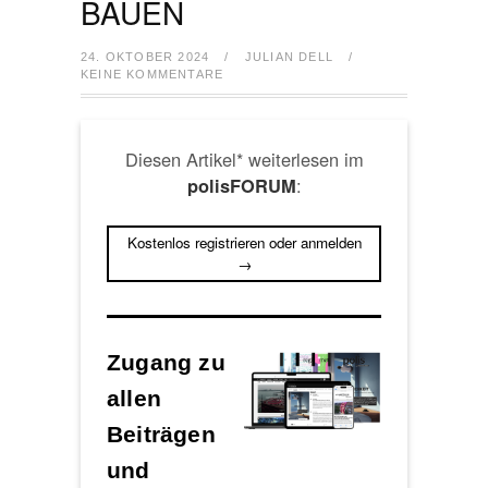
AUEN
24. OKTOBER 2024
/
JULIAN DELL
/
KEINE KOMMENTARE
Diesen Artikel* weiterlesen im
:
polisFORUM
Kostenlos registrieren oder anmelden
→
Zugang zu
allen
Beiträgen
und