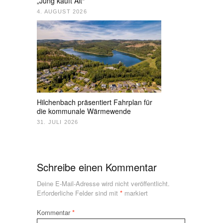
„Jung kauft Alt“
4. AUGUST 2026
Hilchenbach präsentiert Fahrplan für
die kommunale Wärmewende
31. JULI 2026
Schreibe einen Kommentar
Deine E-Mail-Adresse wird nicht veröffentlicht.
Erforderliche Felder sind mit
*
markiert
Kommentar
*