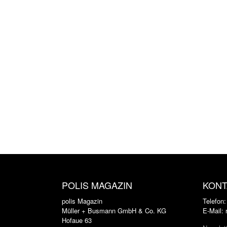
POLIS MAGAZIN
KONT
polis Magazin
Telefon
Müller + Busmann GmbH & Co. KG
E-Mail:
Hofaue 63