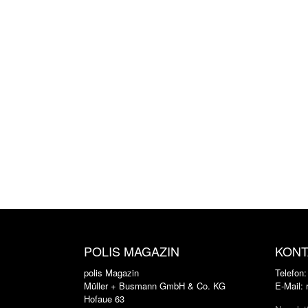
POLIS MAGAZIN
KONT
polis Magazin
Telefon
Müller + Busmann GmbH & Co. KG
E-Mail:
Hofaue 63