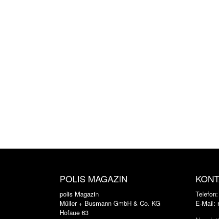
POLIS MAGAZIN
KONT
polis Magazin
Telefon
Müller + Busmann GmbH & Co. KG
E-Mail:
Hofaue 63