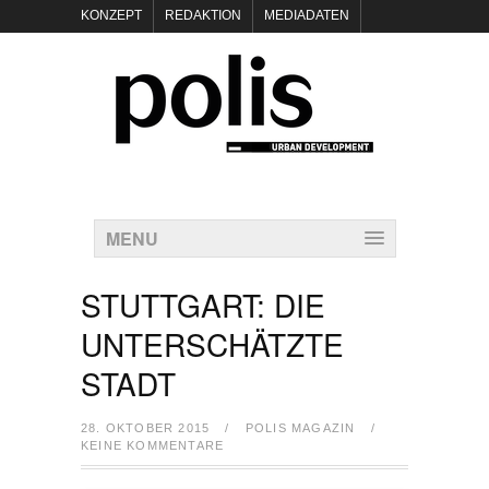
KONZEPT
REDAKTION
MEDIADATEN
NEWSLETTER
POLIS KEYNOTES
KONTAKT
DATENSCHUTZ
IMPRESSUM
MENU
STUTTGART: DIE
UNTERSCHÄTZTE
STADT
28. OKTOBER 2015
/
POLIS MAGAZIN
/
KEINE KOMMENTARE