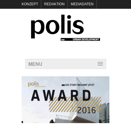
KONZEPT
REDAKTION
MEDIADATEN
NEWSLETTER
POLIS KEYNOTES
KONTAKT
DATENSCHUTZ
IMPRESSUM
MENU