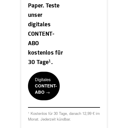
Paper. Teste
unser
digitales
CONTENT-
ABO
kostenlos für
1
30 Tage
.
Digitales
CONTENT-
ABO
→
Kostenlos für 30 Tage, danach 12,99 € im
1
Monat. Jederzeit kündbar.