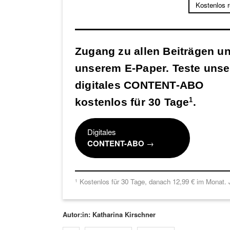
Kostenlos 
Zugang zu allen Beiträgen u
unserem E-Paper. Teste unse
digitales CONTENT-ABO
kostenlos für 30 Tage
.
1
Digitales
CONTENT-ABO
→
Kostenlos für 30 Tage, danach 12,99 € im Monat. J
1
Autor:in: Katharina Kirschner