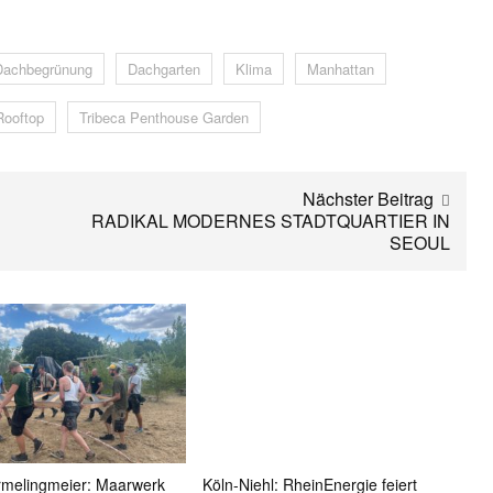
Dachbegrünung
Dachgarten
Klima
Manhattan
Rooftop
Tribeca Penthouse Garden
Nächster Beitrag
RADIKAL MODERNES STADTQUARTIER IN
SEOUL
rmelingmeier: Maarwerk
Köln-Niehl: RheinEnergie feiert