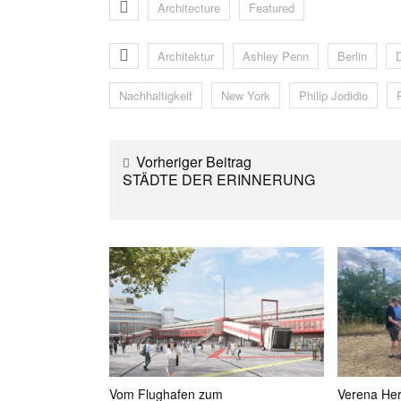
Architecture
Featured
Architektur
Ashley Penn
Berlin
Nachhaltigkeit
New York
Philip Jodidio
Vorheriger Beitrag
STÄDTE DER ERINNERUNG
Vom Flughafen zum
Verena He