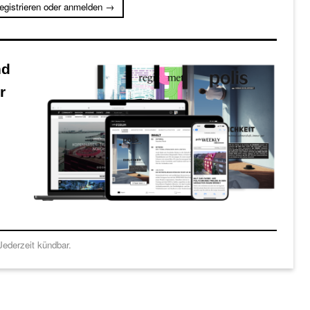
registrieren oder anmelden →
nd
r
ederzeit kündbar.