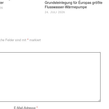
ter
Grundsteinlegung für Europas größte
Flusswasser-Wärmepumpe
26
24. JULI 2026
iche Felder sind mit
*
markiert
E-Mail-Adresse
*