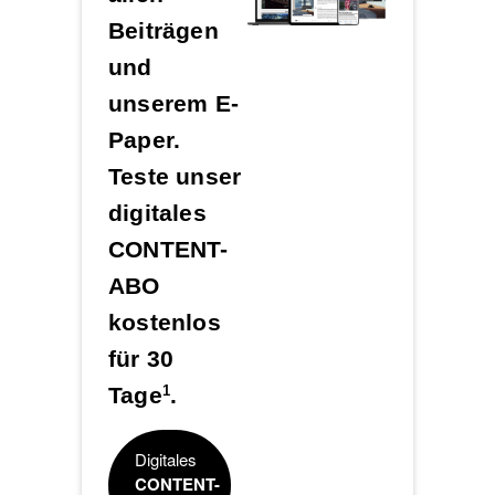
Beiträgen
und
unserem E-
Paper.
Teste unser
digitales
CONTENT-
ABO
kostenlos
für 30
Tage
.
1
Digitales
CONTENT-