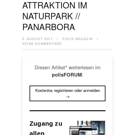
ATTRAKTION IM
NATURPARK //
PANARBORA
8. AUGUST 2017
/
POLIS MAGAZIN
/
KEINE KOMMENTARE
Diesen Artikel* weiterlesen im
:
polisFORUM
Kostenlos registrieren oder anmelden
→
Zugang zu
allen