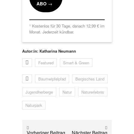
ABO
→
Kostenlos für 30 Tage, danach 12,99 € im
1
Monat. Jederzeit kündbar.
Autor:in: Katharina Neumann
Featured
Smart & Green
Baumwipfelpfad
Bergisches Land
Jugendherberge
Natur
Naturerlebnis
Naturpark
Vorheriger Beitrag
Nächster Beitrag