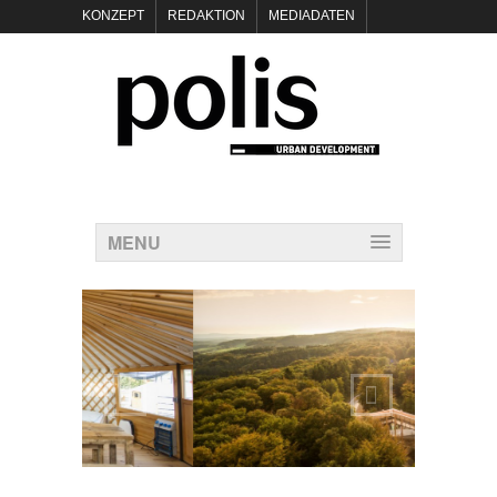
KONZEPT
REDAKTION
MEDIADATEN
NEWSLETTER
POLIS KEYNOTES
KONTAKT
DATENSCHUTZ
IMPRESSUM
MENU