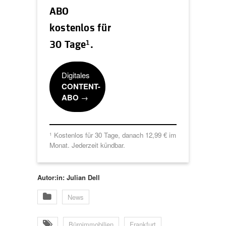
ABO
kostenlos für
1
30 Tage
.
Digitales
CONTENT-
ABO
→
Kostenlos für 30 Tage, danach 12,99 € im
1
Monat. Jederzeit kündbar.
Autor:in: Julian Dell
News
Büroimmobilien
Frankfurt