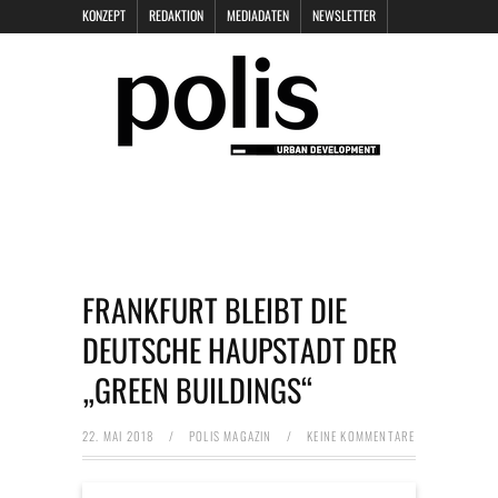
KONZEPT
REDAKTION
MEDIADATEN
NEWSLETTER
POLIS KEYNOTES
KONTAKT
DATENSCHUTZ
IMPRESSUM
FRANKFURT BLEIBT DIE
DEUTSCHE HAUPSTADT DER
„GREEN BUILDINGS“
22. MAI 2018
/
POLIS MAGAZIN
/
KEINE KOMMENTARE