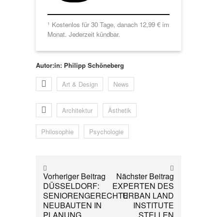
Kostenlos für 30 Tage, danach 12,99 € im
1
Monat. Jederzeit kündbar.
Autor:in: Philipp Schöneberg
Art & Design
News
Architektur
Ästhetik
Philosophie
Psychologie
Vorheriger Beitrag
Nächster Beitrag
DÜSSELDORF:
EXPERTEN DES
SENIORENGERECHTE
URBAN LAND
NEUBAUTEN IN
INSTITUTE
PLANUNG
STELLEN