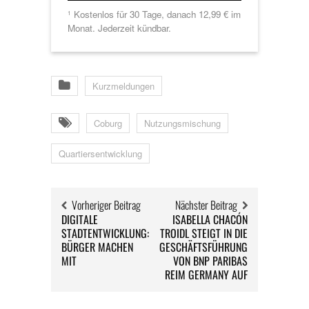
Kostenlos für 30 Tage, danach 12,99 € im
1
Monat. Jederzeit kündbar.
Kurzmeldungen
Coburg
Nutzungsmischung
Quartiersentwicklung
Vorheriger Beitrag
Nächster Beitrag
DIGITALE
ISABELLA CHACÓN
STADTENTWICKLUNG:
TROIDL STEIGT IN DIE
BÜRGER MACHEN
GESCHÄFTSFÜHRUNG
MIT
VON BNP PARIBAS
REIM GERMANY AUF