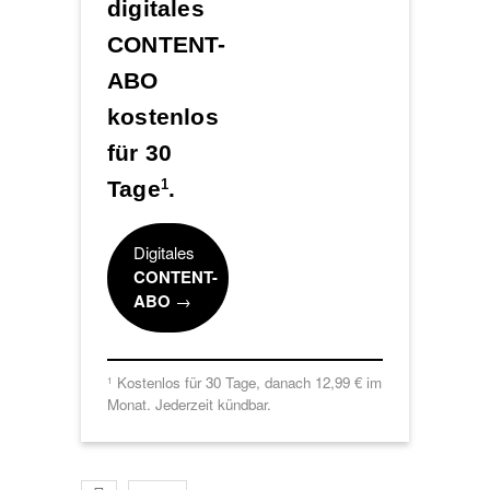
digitales
CONTENT-
ABO
kostenlos
für 30
Tage
.
1
Digitales
CONTENT-
ABO
→
Kostenlos für 30 Tage, danach 12,99 € im
1
Monat. Jederzeit kündbar.