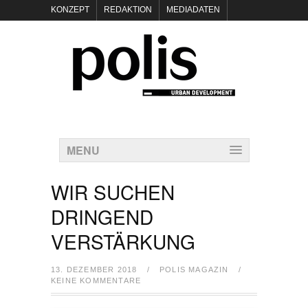
KONZEPT
REDAKTION
MEDIADATEN
NEWSLETTER
POLIS KEYNOTES
KONTAKT
DATENSCHUTZ
IMPRESSUM
MENU
WIR SUCHEN
DRINGEND
VERSTÄRKUNG
13. DEZEMBER 2018
/
POLIS MAGAZIN
/
KEINE KOMMENTARE