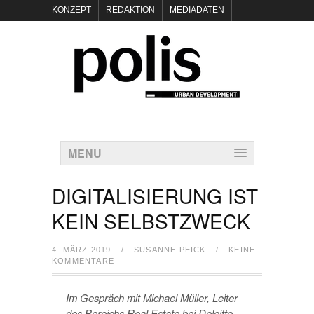
KONZEPT
REDAKTION
MEDIADATEN
NEWSLETTER
POLIS KEYNOTES
KONTAKT
DATENSCHUTZ
IMPRESSUM
MENU
DIGITALISIERUNG IST
KEIN SELBSTZWECK
4. MÄRZ 2019
/
SUSANNE PEICK
/
KEINE
KOMMENTARE
Im Gespräch mit Michael Müller, Leiter
des Bereichs Real Estate bei Deloitte