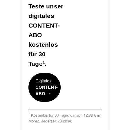
Teste unser
digitales
CONTENT-
ABO
kostenlos
für 30
Tage
.
1
Digitales
CONTENT-
ABO
→
Kostenlos für 30 Tage, danach 12,99 € im
1
Monat. Jederzeit kündbar.