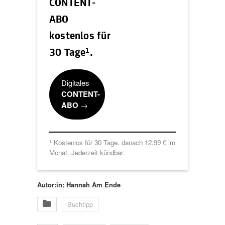
CONTENT-
ABO
kostenlos für
1
30 Tage
.
Digitales
CONTENT-
ABO
→
Kostenlos für 30 Tage, danach 12,99 € im
1
Monat. Jederzeit kündbar.
Autor:in: Hannah Am Ende
Buchtipp