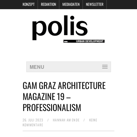
KONZEPT
REDAKTION
MEDIADATEN
NEWSLETTER
POLIS KEYNOTES
KONTAKT
DATENSCHUTZ
IMPRESSUM
MENU
GAM GRAZ ARCHITECTURE
MAGAZINE 19 –
PROFESSIONALISM
26. JULI 2023
/
HANNAH AM ENDE
/
KEINE
KOMMENTARE