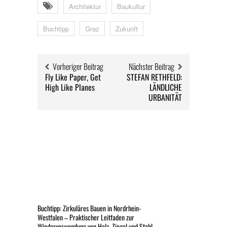
Architektur
Baukultur
Buchtipp
Graz
Zukunft
Vorheriger Beitrag
Nächster Beitrag
Fly Like Paper, Get
STEFAN RETHFELD:
High Like Planes
LÄNDLICHE
URBANITÄT
Buchtipp: Zirkuläres Bauen in Nordrhein-
Westfalen – Praktischer Leitfaden zur
Wiederverwendung von Holz, Ziegel und Stahl