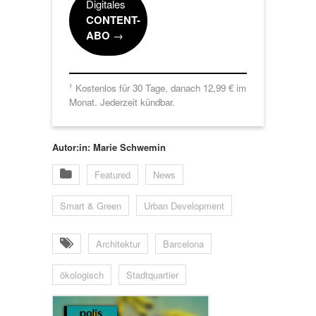
Digitales
CONTENT-
ABO
→
Kostenlos für 30 Tage, danach 12,99 € im
1
Monat. Jederzeit kündbar.
Autor:in: Marie Schwemin
Featured
News
Smart & Green
Urban Development
Architektur
Barcelona
ökologisch
Stadtquartier