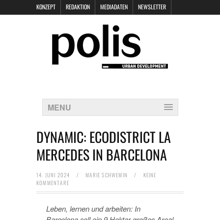
KONZEPT
REDAKTION
MEDIADATEN
NEWSLETTER
POLIS KEYNOTES
KONTAKT
DATENSCHUTZ
IMPRESSUM
MENU
DYNAMIC: ECODISTRICT LA
MERCEDES IN BARCELONA
14. JUNI 2024
/
MARIE SCHWEMIN
/
KEINE
KOMMENTARE
Leben, lernen und arbeiten: In
Barcelona soll ein 9 Hektar großes Areal