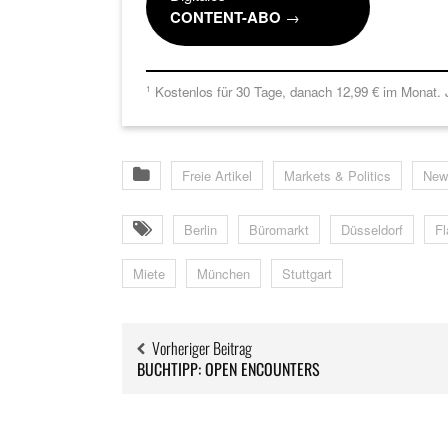
CONTENT-ABO
→
Kostenlos für 30 Tage, danach 12,99 € im Monat. J
1
Freie Artikel
Markets & Politics
New
Berlin
Büromarkt
Düsseldorf
F
Miete
München
Stuttgart
Vorheriger Beitrag
BUCHTIPP: OPEN ENCOUNTERS