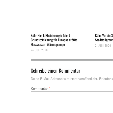
Köln-Niehl: RheinEnergie feiert
Köln: Verein S
Grundsteinlegung für Europas größte
Stadtteilgesu
Flusswasser-Wärmepumpe
2. JUNI 2026
24. JULI 2026
Schreibe einen Kommentar
Deine E-Mail-Adresse wird nicht veröffentlicht.
Erforderl
Kommentar
*