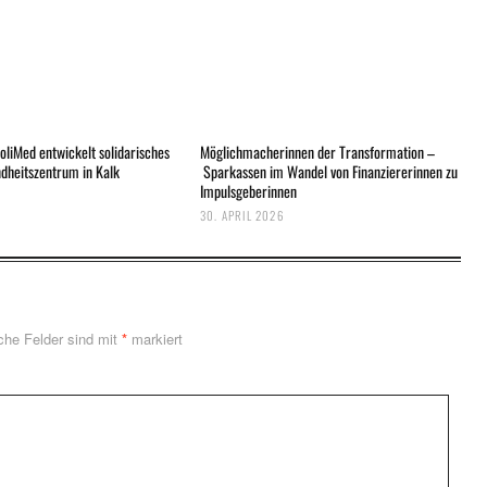
oliMed entwickelt solidarisches
Möglichmacherinnen der Transformation –
ndheitszentrum in Kalk
Sparkassen im Wandel von Finanziererinnen zu
Impulsgeberinnen
30. APRIL 2026
iche Felder sind mit
*
markiert