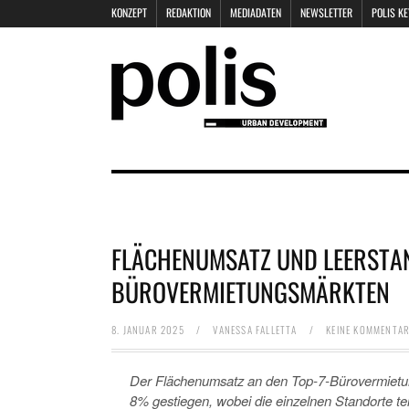
KONZEPT
REDAKTION
MEDIADATEN
NEWSLETTER
POLIS K
FLÄCHENUMSATZ UND LEERSTAN
BÜROVERMIETUNGSMÄRKTEN
8. JANUAR 2025
/
VANESSA FALLETTA
/
KEINE KOMMENTA
Der Flächenumsatz an den Top-7-Bürovermietun
8% gestiegen, wobei die einzelnen Standorte t