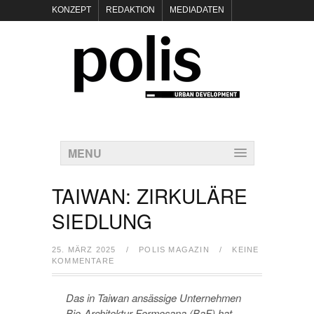
KONZEPT
REDAKTION
MEDIADATEN
NEWSLETTER
POLIS KEYNOTES
KONTAKT
DATENSCHUTZ
IMPRESSUM
MENU
TAIWAN: ZIRKULÄRE
SIEDLUNG
25. MÄRZ 2025
/
POLIS MAGAZIN
/
KEINE
KOMMENTARE
Das in Taiwan ansässige Unternehmen
Bio-Architektur Formosana (BaF) hat