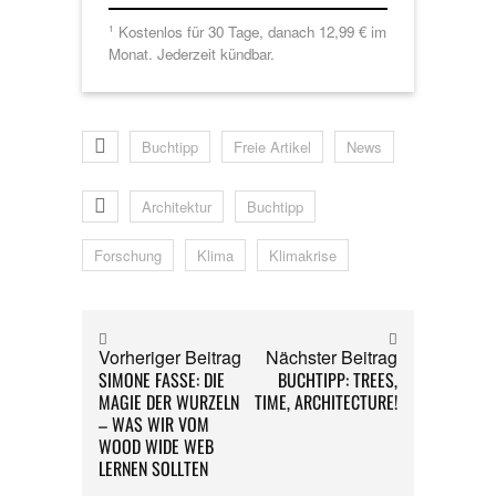
Kostenlos für 30 Tage, danach 12,99 € im
1
Monat. Jederzeit kündbar.
Buchtipp
Freie Artikel
News
Architektur
Buchtipp
Forschung
Klima
Klimakrise
Vorheriger Beitrag
Nächster Beitrag
SIMONE FASSE: DIE
BUCHTIPP: TREES,
MAGIE DER WURZELN
TIME, ARCHITECTURE!
– WAS WIR VOM
WOOD WIDE WEB
LERNEN SOLLTEN