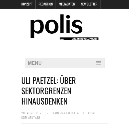
KONZEPT
REDAKTION
MEDIADATEN
NEWSLETTER
POLIS KEYNOTES
KONTAKT
DATENSCHUTZ
IMPRESSUM
MENU
ULI PAETZEL: ÜBER
SEKTORGRENZEN
HINAUSDENKEN
20. APRIL 2026
/
VANESSA FALLETTA
/
KEINE
KOMMENTARE