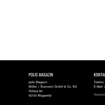
POLIS MAGAZIN
KONTA
polis Magazin
Telefon
Müller + Busmann GmbH & Co. KG
E-Mail:
Hofaue 63
Newslet
42103 Wuppertal