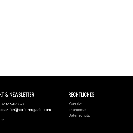
KT & NEWSLETTER
RECHTLICHES
: 0202 24836-0
Kontakt
 redaktion@polis-magazin.com
Impressum
Datenschutz
ter