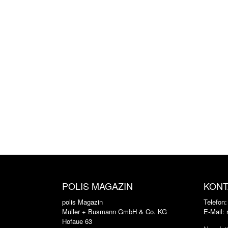
POLIS MAGAZIN
KONT
polis Magazin
Telefon
Müller + Busmann GmbH & Co. KG
E-Mail:
Hofaue 63