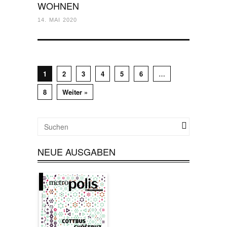
WOHNEN
14. MAI 2020
1
2
3
4
5
6
…
8
Weiter »
NEUE AUSGABEN