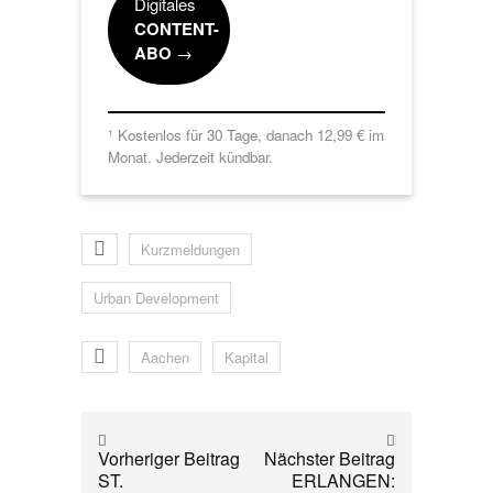
Digitales
CONTENT-
ABO
→
Kostenlos für 30 Tage, danach 12,99 € im
1
Monat. Jederzeit kündbar.
Kurzmeldungen
Urban Development
Aachen
Kapital
Vorheriger Beitrag
Nächster Beitrag
ST.
ERLANGEN: