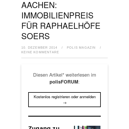
AACHEN:
IMMOBILIENPREIS
FÜR RAPHAELHÖFE
SOERS
10. DEZEMBER 2014
/
POLIS MAGAZIN
/
KEINE KOMMENTARE
Diesen Artikel* weiterlesen im
:
polisFORUM
Kostenlos registrieren oder anmelden
→
Zugang zu