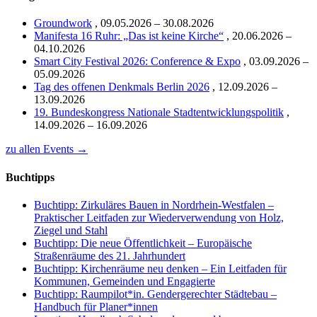
Groundwork
,
09.05.2026 – 30.08.2026
Manifesta 16 Ruhr: „Das ist keine Kirche“
,
20.06.2026 –
04.10.2026
Smart City Festival 2026: Conference & Expo
,
03.09.2026 –
05.09.2026
Tag des offenen Denkmals Berlin 2026
,
12.09.2026 –
13.09.2026
19. Bundeskongress Nationale Stadtentwicklungspolitik
,
14.09.2026 – 16.09.2026
zu allen Events →
Buchtipps
Buchtipp: Zirkuläres Bauen in Nordrhein-Westfalen –
Praktischer Leitfaden zur Wiederverwendung von Holz,
Ziegel und Stahl
Buchtipp: Die neue Öffentlichkeit – Europäische
Straßenräume des 21. Jahrhundert
Buchtipp: Kirchenräume neu denken – Ein Leitfaden für
Kommunen, Gemeinden und Engagierte
Buchtipp: Raumpilot*in. Gendergerechter Städtebau –
Handbuch für Planer*innen