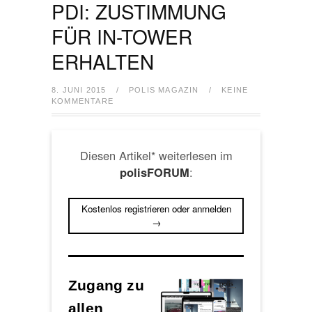
PDI: ZUSTIMMUNG
FÜR IN-TOWER
ERHALTEN
8. JUNI 2015
/
POLIS MAGAZIN
/
KEINE
KOMMENTARE
Diesen Artikel* weiterlesen im
:
polisFORUM
Kostenlos registrieren oder anmelden
→
Zugang zu
allen