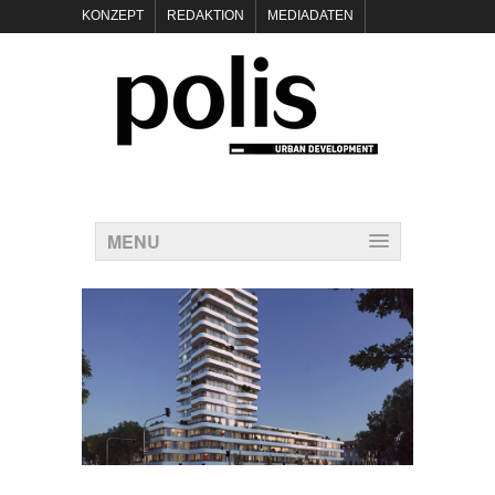
KONZEPT
REDAKTION
MEDIADATEN
NEWSLETTER
POLIS KEYNOTES
KONTAKT
DATENSCHUTZ
IMPRESSUM
MENU