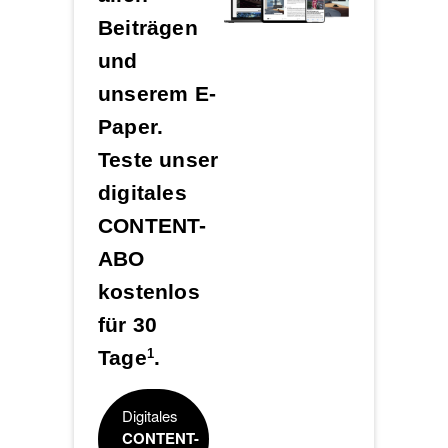
Beiträgen
und
unserem E-
Paper.
Teste unser
digitales
CONTENT-
ABO
kostenlos
für 30
Tage
.
1
Digitales
CONTENT-