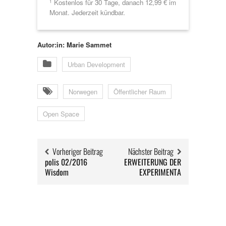
Kostenlos für 30 Tage, danach 12,99 € im
1
Monat. Jederzeit kündbar.
Autor:in: Marie Sammet
Urban Development
Norwegen
Öffentlicher Raum
Open Space
Vorheriger Beitrag
Nächster Beitrag
polis 02/2016
ERWEITERUNG DER
Wisdom
EXPERIMENTA