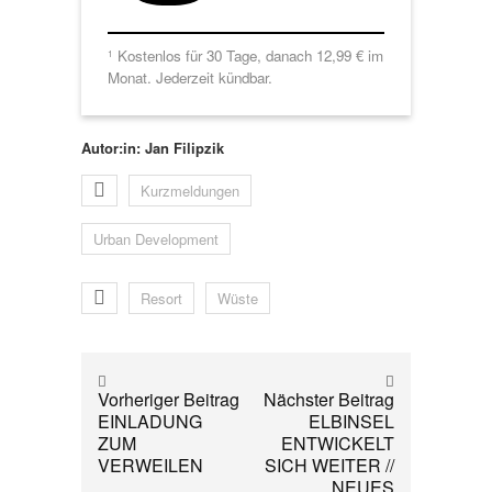
Kostenlos für 30 Tage, danach 12,99 € im
1
Monat. Jederzeit kündbar.
Autor:in: Jan Filipzik
Kurzmeldungen
Urban Development
Resort
Wüste
Vorheriger Beitrag
Nächster Beitrag
EINLADUNG
ELBINSEL
ZUM
ENTWICKELT
VERWEILEN
SICH WEITER //
NEUES